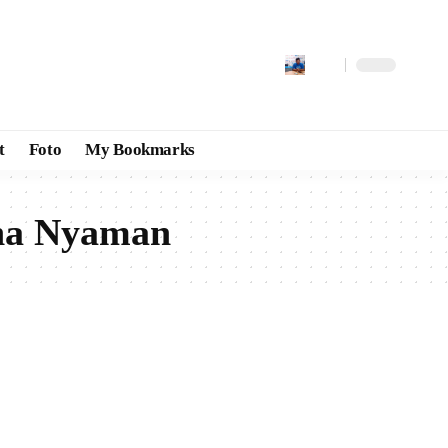
t
Foto
My Bookmarks
ona Nyaman