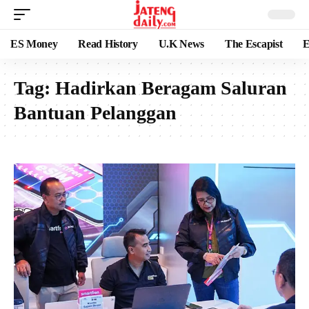
ES Money
Read History
U.K News
The Escapist
E
Tag:
Hadirkan Beragam Saluran
Bantuan Pelanggan