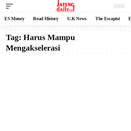
ES Money
Read History
U.K News
The Escapist
E
Tag:
Harus Mampu
Mengakselerasi