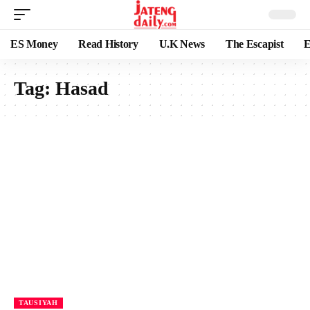
ES Money
Read History
U.K News
The Escapist
E
Tag:
Hasad
TAUSIYAH