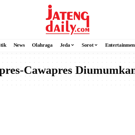
itik
News
Olahraga
Jeda
Sorot
Entertainmen
Capres-Cawapres Diumumka