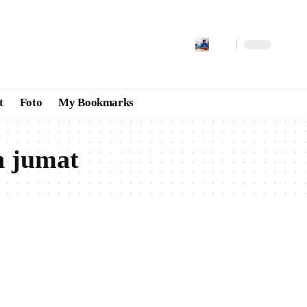
t
Foto
My Bookmarks
n jumat