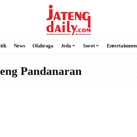
itik
News
Olahraga
Jeda
Sorot
Entertainmen
geng Pandanaran