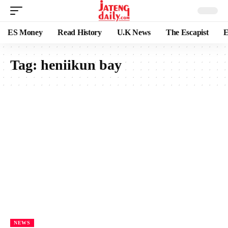
ES Money
Read History
U.K News
The Escapist
E
Tag:
heniikun bay
NEWS