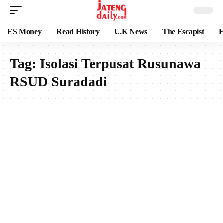
ES Money
Read History
U.K News
The Escapist
E
Tag:
Isolasi Terpusat Rusunawa
RSUD Suradadi