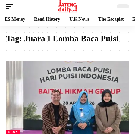
ES Money
Read History
U.K News
The Escapist
E
Tag:
Juara I Lomba Baca Puisi
NEWS