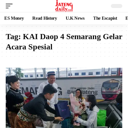
ES Money
Read History
U.K News
The Escapist
E
Tag:
KAI Daop 4 Semarang Gelar
Acara Spesial