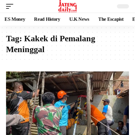
ES Money
Read History
U.K News
The Escapist
E
Tag:
Kakek di Pemalang
Meninggal