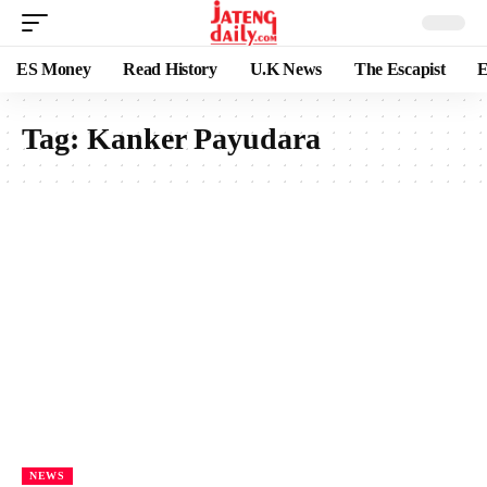
ES Money
Read History
U.K News
The Escapist
E
Tag:
Kanker Payudara
NEWS