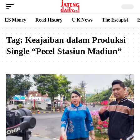
ES Money
Read History
U.K News
The Escapist
E
Tag:
Keajaiban dalam Produksi
Single “Pecel Stasiun Madiun”