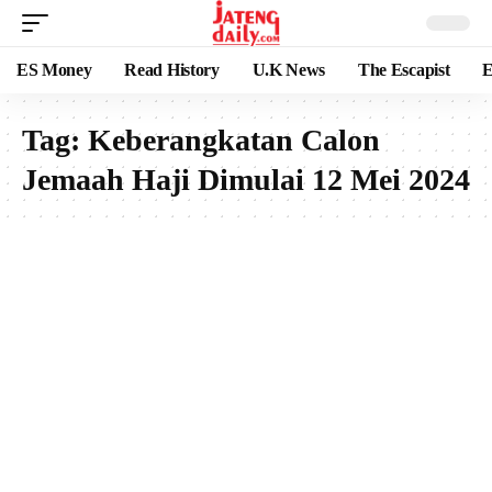
ES Money
Read History
U.K News
The Escapist
E
Tag:
Keberangkatan Calon
Jemaah Haji Dimulai 12 Mei 2024