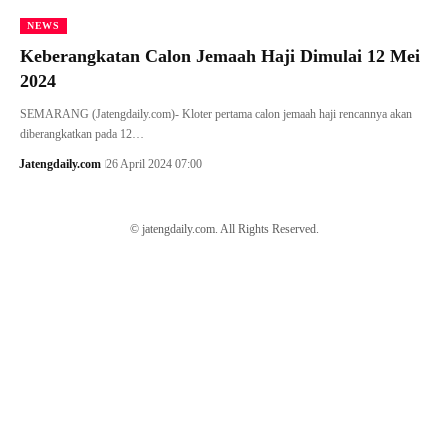
NEWS
Keberangkatan Calon Jemaah Haji Dimulai 12 Mei
2024
SEMARANG (Jatengdaily.com)- Kloter pertama calon jemaah haji rencannya akan
diberangkatkan pada 12…
Jatengdaily.com
26 April 2024 07:00
© jatengdaily.com. All Rights Reserved.