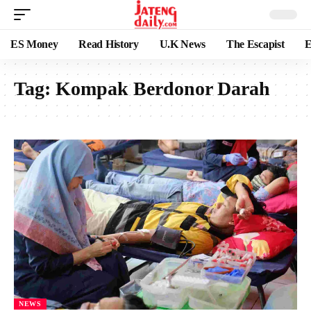
ES Money
Read History
U.K News
The Escapist
E
Tag:
Kompak Berdonor Darah
NEWS