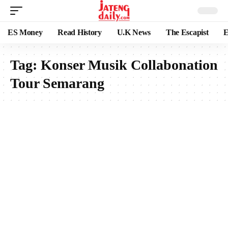
ES Money
Read History
U.K News
The Escapist
E
Tag:
Konser Musik Collabonation
Tour Semarang