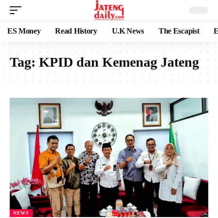
ES Money
Read History
U.K News
The Escapist
E
Tag:
KPID dan Kemenag Jateng
NEWS