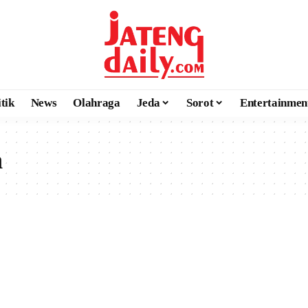
itik
News
Olahraga
Jeda
Sorot
Entertainmen
h