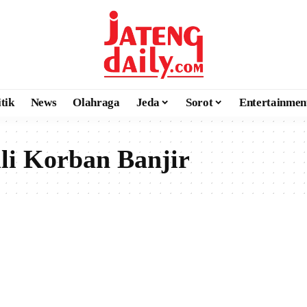
itik
News
Olahraga
Jeda
Sorot
Entertainmen
i Korban Banjir