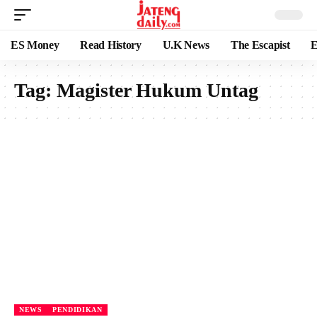
ES Money
Read History
U.K News
The Escapist
E
Tag:
Magister Hukum Untag
NEWS
PENDIDIKAN