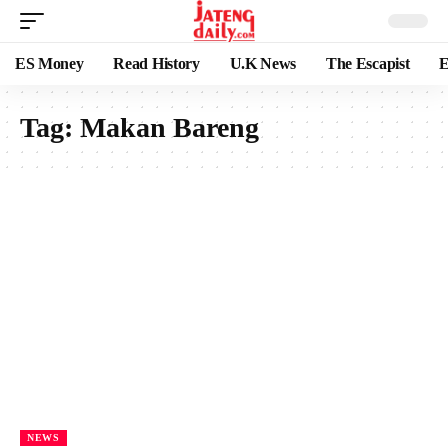
ES Money
Read History
U.K News
The Escapist
E
Tag:
Makan Bareng
NEWS