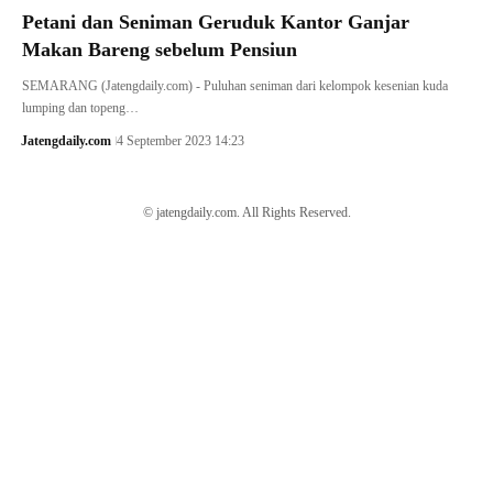
Petani dan Seniman Geruduk Kantor Ganjar
Makan Bareng sebelum Pensiun
SEMARANG (Jatengdaily.com) - Puluhan seniman dari kelompok kesenian kuda
lumping dan topeng…
Jatengdaily.com
4 September 2023 14:23
© jatengdaily.com. All Rights Reserved.