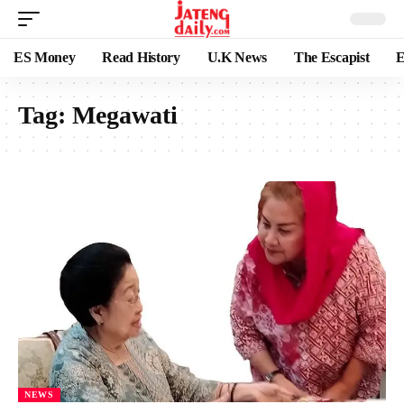
ES Money
Read History
U.K News
The Escapist
E
Tag:
Megawati
NEWS