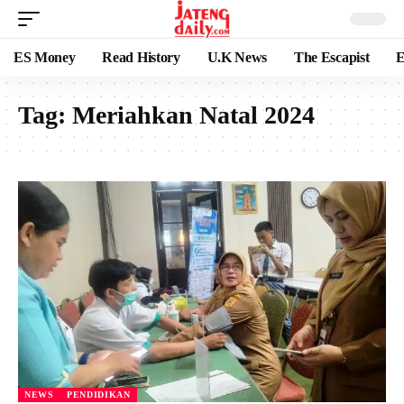
ES Money
Read History
U.K News
The Escapist
E
Tag:
Meriahkan Natal 2024
NEWS
PENDIDIKAN