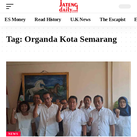
ES Money
Read History
U.K News
The Escapist
E
Tag:
Organda Kota Semarang
NEWS