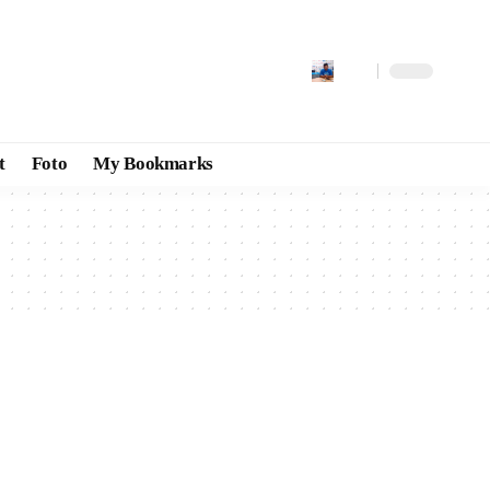
t
Foto
My Bookmarks