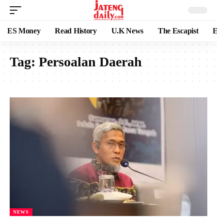
ES Money
Read History
U.K News
The Escapist
E
Tag:
Persoalan Daerah
NEWS