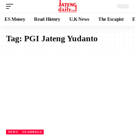
ES Money
Read History
U.K News
The Escapist
E
Tag:
PGI Jateng Yudanto
NEWS
OLAHRAGA