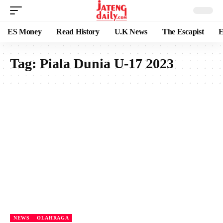
ES Money
Read History
U.K News
The Escapist
E
Tag:
Piala Dunia U-17 2023
NEWS
OLAHRAGA