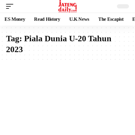
ES Money
Read History
U.K News
The Escapist
E
Tag:
Piala Dunia U-20 Tahun
2023