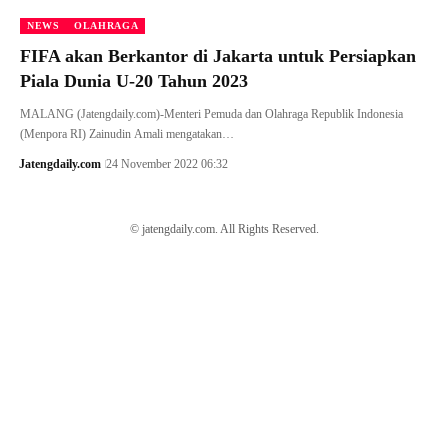
NEWS
OLAHRAGA
FIFA akan Berkantor di Jakarta untuk Persiapkan
Piala Dunia U-20 Tahun 2023
MALANG (Jatengdaily.com)-Menteri Pemuda dan Olahraga Republik Indonesia
(Menpora RI) Zainudin Amali mengatakan…
Jatengdaily.com
24 November 2022 06:32
© jatengdaily.com. All Rights Reserved.