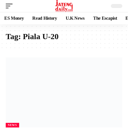
ES Money
Read History
U.K News
The Escapist
E
Tag:
Piala U-20
NEWS