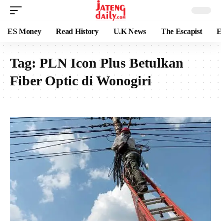
ES Money
Read History
U.K News
The Escapist
E
Tag:
PLN Icon Plus Betulkan
Fiber Optic di Wonogiri