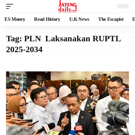
ES Money
Read History
U.K News
The Escapist
E
Tag:
PLN Laksanakan RUPTL
2025-2034