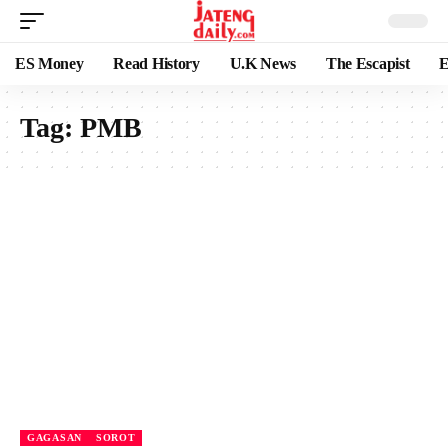
ES Money
Read History
U.K News
The Escapist
E
Tag:
PMB
GAGASAN
SOROT