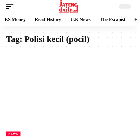
ES Money
Read History
U.K News
The Escapist
E
Tag:
Polisi kecil (pocil)
NEWS