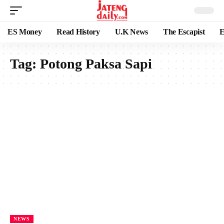
ES Money
Read History
U.K News
The Escapist
E
Tag:
Potong Paksa Sapi
NEWS