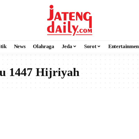
itik
News
Olahraga
Jeda
Sorot
Entertainmen
 1447 Hijriyah