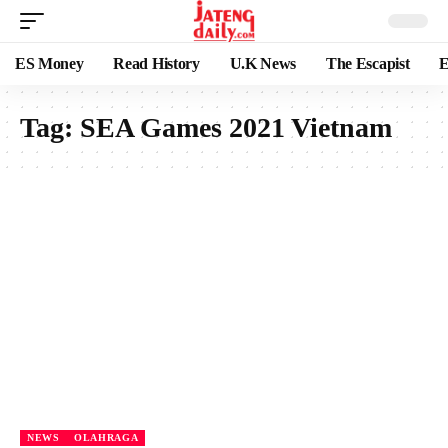
ES Money
Read History
U.K News
The Escapist
E
Tag:
SEA Games 2021 Vietnam
NEWS
OLAHRAGA