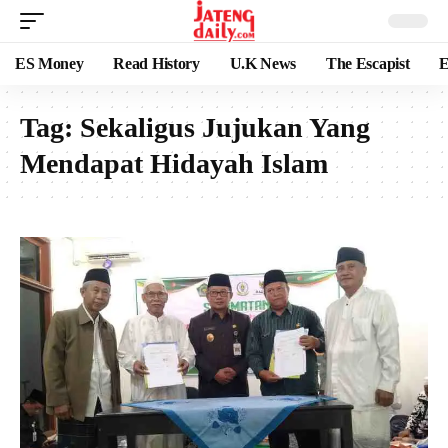
ES Money
Read History
U.K News
The Escapist
E
Tag:
Sekaligus Jujukan Yang
Mendapat Hidayah Islam