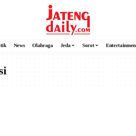
itik
News
Olahraga
Jeda
Sorot
Entertainmen
si