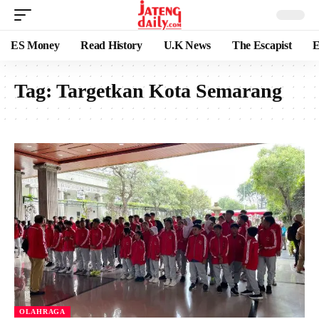
ES Money
Read History
U.K News
The Escapist
E
Tag:
Targetkan Kota Semarang
OLAHRAGA