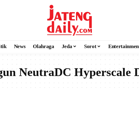
itik
News
Olahraga
Jeda
Sorot
Entertainmen
un NeutraDC Hyperscale D