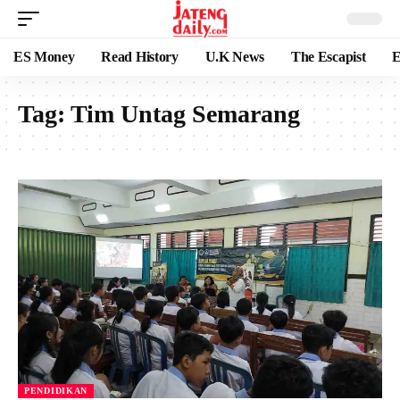
ES Money
Read History
U.K News
The Escapist
E
Tag:
Tim Untag Semarang
PENDIDIKAN