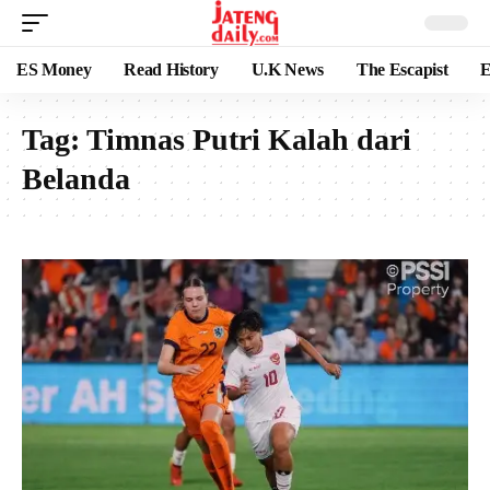
ES Money
Read History
U.K News
The Escapist
E
Tag:
Timnas Putri Kalah dari
Belanda