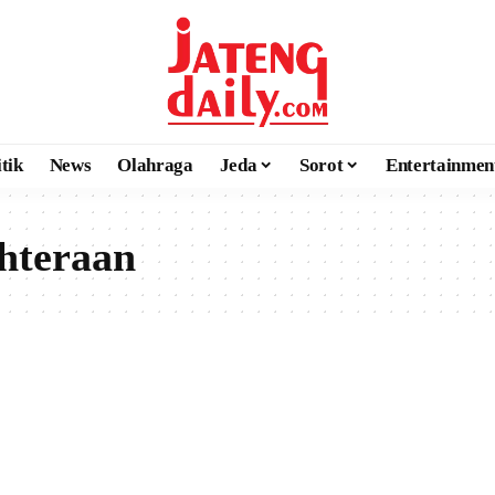
itik
News
Olahraga
Jeda
Sorot
Entertainmen
hteraan