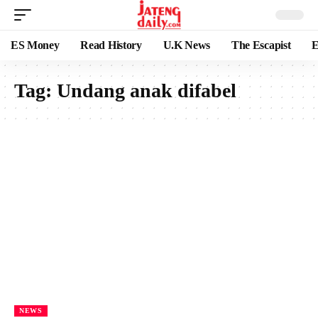
ES Money
Read History
U.K News
The Escapist
E
Tag:
Undang anak difabel
NEWS