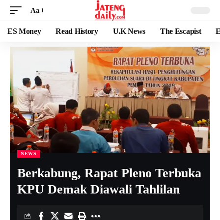
Aa
ES Money
Read History
U.K News
The Escapist
E
NEWS
Berkabung, Rapat Pleno Terbuka
KPU Demak Diawali Tahlilan