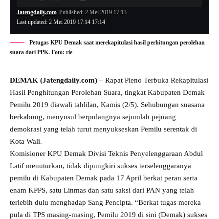
Jatengdaily.com
Published: 2 Mei 2019 17:13
Last updated: 2 Mei 2019 17:14 17:14
Petugas KPU Demak saat merekapitulasi hasil perhitungan perolehan
suara dari PPK. Foto: rie
DEMAK (Jatengdaily.com) –
Rapat Pleno Terbuka Rekapitulasi
Hasil Penghitungan Perolehan Suara, tingkat Kabupaten Demak
Pemilu 2019 diawali tahlilan, Kamis (2/5). Sehubungan suasana
berkabung, menyusul berpulangnya sejumlah pejuang
demokrasi yang telah turut menyukseskan Pemilu serentak di
Kota Wali.
Komisioner KPU Demak Divisi Teknis Penyelenggaraan Abdul
Latif menuturkan, tidak dipungkiri sukses terselenggaranya
pemilu di Kabupaten Demak pada 17 April berkat peran serta
enam KPPS, satu Linmas dan satu saksi dari PAN yang telah
terlebih dulu menghadap Sang Pencipta. “Berkat tugas mereka
pula di TPS masing-masing, Pemilu 2019 di sini (Demak) sukses