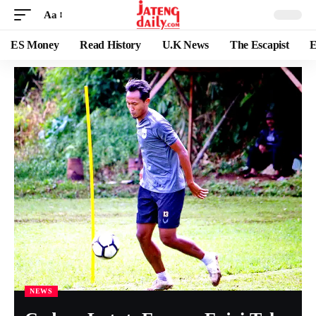
Aa
ES Money
Read History
U.K News
The Escapist
E
NEWS