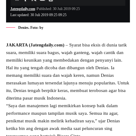
Jatengdaily.com
Published: 30 Juli 2019 09:25
Last updated: 30 Juli 2019 09:25 09:25
Denies. Foto: by
JAKARTA (Jatengdaily.com)
– Syarat bisa eksis di dunia tarik
suara, memiliki suara bagus, wajah ganteng, wajah cantik dan
memiliki keunikan yang membedakan dengan penyanyi lain.
Hal itu yang tengah dicoba dan dibangun oleh Denias. Ia
memang memiliki suara dan wajah keren, namun Denias
merasakan lumayan tersendat lajunya menuju popularitas. Untuk
itu, Denias tengah berpikir keras, membuat terobosan agar bisa
diterima pasar musik Indonesia.
“Saya dan manajemen lagi memikirkan konsep baik dalam
performance maupun tampilan musik saya. Semua itu agar,
penikmat musik makin melirik kehadiran saya,” ujar Denias
ketika bin ang dengan awak media saat peluncuran sing
teranyarnya yang bertajuk Bicara Cinta.