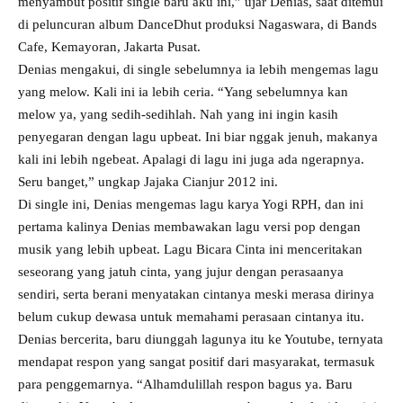
menyambut positif single baru aku ini,” ujar Denias, saat ditemui
di peluncuran album DanceDhut produksi Nagaswara, di Bands
Cafe, Kemayoran, Jakarta Pusat.
Denias mengakui, di single sebelumnya ia lebih mengemas lagu
yang melow. Kali ini ia lebih ceria. “Yang sebelumnya kan
melow ya, yang sedih-sedihlah. Nah yang ini ingin kasih
penyegaran dengan lagu upbeat. Ini biar nggak jenuh, makanya
kali ini lebih ngebeat. Apalagi di lagu ini juga ada ngerapnya.
Seru banget,” ungkap Jajaka Cianjur 2012 ini.
Di single ini, Denias mengemas lagu karya Yogi RPH, dan ini
pertama kalinya Denias membawakan lagu versi pop dengan
musik yang lebih upbeat. Lagu Bicara Cinta ini menceritakan
seseorang yang jatuh cinta, yang jujur dengan perasaanya
sendiri, serta berani menyatakan cintanya meski merasa dirinya
belum cukup dewasa untuk memahami perasaan cintanya itu.
Denias bercerita, baru diunggah lagunya itu ke Youtube, ternyata
mendapat respon yang sangat positif dari masyarakat, termasuk
para penggemarnya. “Alhamdulillah respon bagus ya. Baru