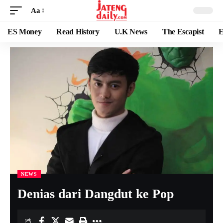
Aa
ES Money
Read History
U.K News
The Escapist
E
NEWS
Denias dari Dangdut ke Pop