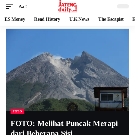
Aa
ES Money
Read History
U.K News
The Escapist
E
FOTO
FOTO: Melihat Puncak Merapi
dari Beberapa Sisi