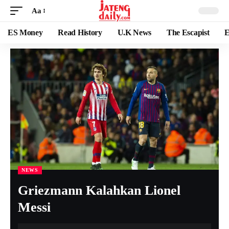
Aa
ES Money
Read History
U.K News
The Escapist
E
NEWS
Griezmann Kalahkan Lionel
Messi