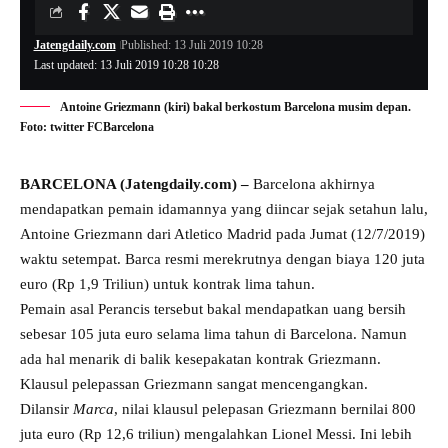
Jatengdaily.com
Published: 13 Juli 2019 10:28
Last updated: 13 Juli 2019 10:28 10:28
Antoine Griezmann (kiri) bakal berkostum Barcelona musim depan.
Foto: twitter FCBarcelona
BARCELONA (Jatengdaily.com) –
Barcelona akhirnya
mendapatkan pemain idamannya yang diincar sejak setahun lalu,
Antoine Griezmann dari Atletico Madrid pada Jumat (12/7/2019)
waktu setempat. Barca resmi merekrutnya dengan biaya 120 juta
euro (Rp 1,9 Triliun) untuk kontrak lima tahun.
Pemain asal Perancis tersebut bakal mendapatkan uang bersih
sebesar 105 juta euro selama lima tahun di Barcelona. Namun
ada hal menarik di balik kesepakatan kontrak Griezmann.
Klausul pelepassan Griezmann sangat mencengangkan.
Dilansir
Marca
, nilai klausul pelepasan Griezmann bernilai 800
juta euro (Rp 12,6 triliun) mengalahkan Lionel Messi. Ini lebih